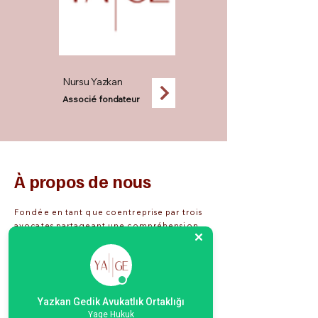
Nursu Yazkan
Associé fondateur
À propos de nous
Fondée en tant que coentreprise par trois
avocates partageant une compréhension
commune du droit, nous combinons
l'expertise que nous avons acquise au
cours de cinq ans pour renforcer la
confiance de nos clients avec nos
connaissances et notre confiance dans
Yazkan Gedik Avukatlık Ortaklığı
leurs solutions.
Yage Hukuk