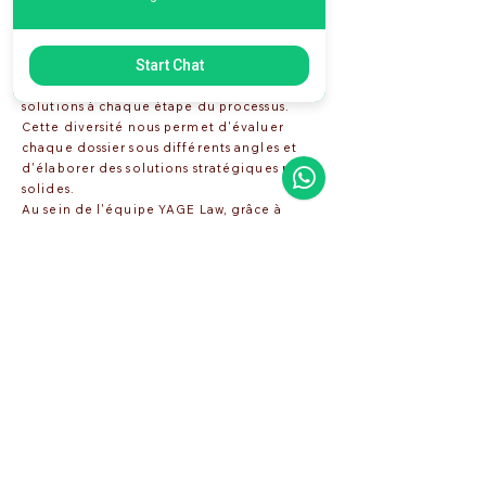
Chacun de nos associés, fort de ses
connaissances et de son expérience
approfondies dans son domaine respectif,
Start Chat
agit avec rigueur, intégrité et une
approche axée sur la recherche de
solutions à chaque étape du processus.
Cette diversité nous permet d'évaluer
chaque dossier sous différents angles et
d'élaborer des solutions stratégiques plus
solides.
Au sein de l'équipe YAGE Law,
grâce à
notre approche dynamique, dynamique et
innovante, nous considérons le droit non
seulement comme un corpus législatif,
mais aussi comme une plateforme fiable
qui touche la vie de chacun.
Nous
abordons chaque dossier de nos clients
avec le même soin et la même
responsabilité, en maintenant une
communication ouverte et sincère et en
accordant la priorité à leur engagement
envers le soutien qu'ils reçoivent.
Notre objectif est d'offrir une sécurité
juridique à nos clients, aujourd'hui comme