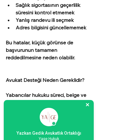
Sağlık sigortasının geçerlilik 
süresini kontrol etmemek
Yanlış randevu ili seçmek
Adres bilgisini güncellememek
Bu hatalar, küçük görünse de 
başvurunun tamamen 
reddedilmesine neden olabilir.
Avukat Desteği Neden Gereklidir?
Yabancılar hukuku süreci, belge ve 
sistem detayları nedeniyle karmaşık 
olabilir.
Bir avukat, başvurunun eksiksiz 
hazırlanmasını sağlar; ret halinde 
itiraz dilekçesini hukuka uygun 
Yazkan Gedik Avukatlık Ortaklığı
Yage Hukuk