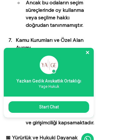
Ancak bu odaların seçim 
süreçlerinde oy kullanma 
veya seçilme hakkı 
doğrudan tanınmamıştır.
Kamu Kurumları ve Özel Alan 
Ayrımı
Kamu kurumlarında 
memuriyet, yüksek düzey 
devlet görevi, güvenlik 
Yazkan Gedik Avukatlık Ortaklığı
birimleri gibi alanlarda Türk 
Yage Hukuk
vatandaşlığı şartı hâlâ 
geçerlidir.
Bu karar temel olarak özel 
Start Chat
sektörü, serbest meslekleri 
ve girişimciliği kapsamaktadır.
📅 Yürürlük ve Hukuki Dayanak