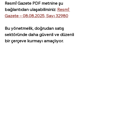
Resmî Gazete PDF metnine şu 
bağlantıdan ulaşabilirsiniz: 
Resmî 
Gazete – 08.08.2025, Sayı 32980
Bu yönetmelik, doğrudan satış 
sektöründe daha güvenli ve düzenli 
bir çerçeve kurmayı amaçlıyor. 
Tüketici haklarını genişletirken, 
şirketlerin de daha sıkı uyum 
yükümlülükleri doğuyor.
Doğrudan satış sisteminizin bu 
düzenlemelere uygunluğunu kontrol 
etmek ya da düzenleyici konularda 
hukuki danışmanlık almak istersen, 
YAGE Hukuk
 olarak seni 
desteklemekten memnuniyet duyarız.