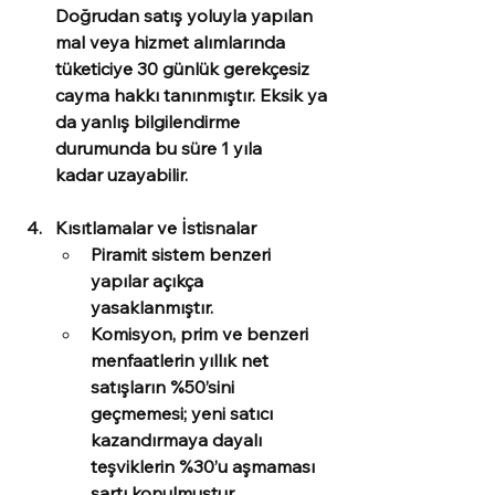
Doğrudan satış yoluyla yapılan 
mal veya hizmet alımlarında 
tüketiciye 
30 günlük gerekçesiz 
cayma hakkı
 tanınmıştır. Eksik ya 
da yanlış bilgilendirme 
durumunda bu süre 
1 yıla 
kadar
 uzayabilir.
Kısıtlamalar ve İstisnalar
Piramit sistem benzeri 
yapılar açıkça 
yasaklanmıştır. 
Komisyon, prim ve benzeri 
menfaatlerin yıllık net 
satışların %50’sini 
geçmemesi; yeni satıcı 
kazandırmaya dayalı 
teşviklerin %30’u aşmaması 
şartı konulmuştur. 