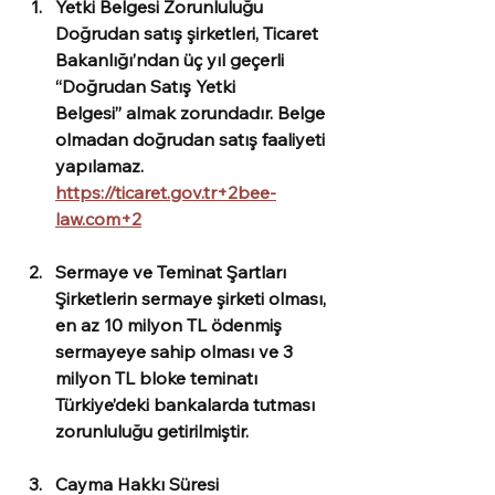
Yetki Belgesi Zorunluluğu
Doğrudan satış şirketleri, Ticaret 
Bakanlığı’ndan 
üç yıl geçerli 
“Doğrudan Satış Yetki 
Belgesi”
 almak zorundadır. Belge 
olmadan doğrudan satış faaliyeti 
yapılamaz. 
https://ticaret.gov.tr+2bee-
law.com+2
Sermaye ve Teminat Şartları
Şirketlerin sermaye şirketi olması, 
en az 
10 milyon TL ödenmiş 
sermaye
ye sahip olması ve 
3 
milyon TL bloke teminat
ı 
Türkiye’deki bankalarda tutması 
zorunluluğu getirilmiştir. 
Cayma Hakkı Süresi