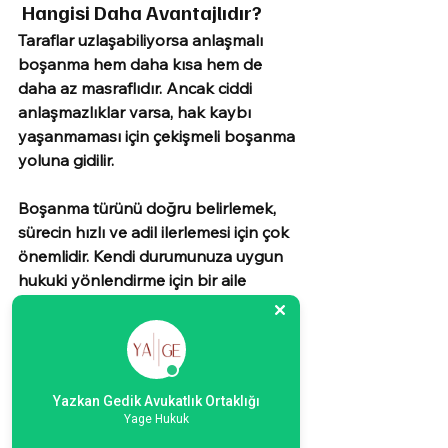
Hangisi Daha Avantajlıdır?
Taraflar uzlaşabiliyorsa anlaşmalı 
boşanma hem 
daha kısa
 hem de 
daha az masraflıdır.
 Ancak ciddi 
anlaşmazlıklar varsa, hak kaybı 
yaşanmaması için çekişmeli boşanma 
yoluna gidilir.
Boşanma türünü doğru belirlemek, 
sürecin hızlı ve adil ilerlemesi için çok 
önemlidir. Kendi durumunuza uygun 
hukuki yönlendirme için bir 
aile 
hukuku avukatından
 destek almanız 
en sağlıklı yoldur.
Bu konuda hukuki destek almak için 
YAGE Hukuk Bürosu
 ile iletişime 
Yazkan Gedik Avukatlık Ortaklığı
Yage Hukuk
geçebilirsiniz.