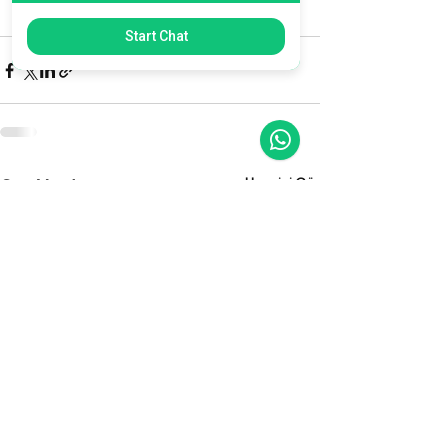
Uzman avukatlarımız süreci sizin 
adınıza hızlı ve doğru şekilde yürütür.
Start Chat
Hepsini Gör
Son Yazılar