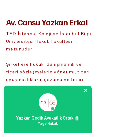
Av. Cansu Yazkan Erkal
TED İstanbul Koleji ve İstanbul Bilgi
Üniversitesi Hukuk Fakültesi
mezunudur.
Şirketlere hukuki danışmanlık ve
ticari sözleşmelerin yönetimi, ticari
uyuşmazlıkların çözümü ve ticari
davalar, marka hukuku, iş hukuku,
sigorta hasar uyuşmazlıkları, araç
değer kaybı uzmanlığı ve MASAK
Uyum Süreçleri konularında
avukatlık hizmeti vermektedir.
Yazkan Gedik Avukatlık Ortaklığı
Yage Hukuk
Yurtdışı Deneyimleri