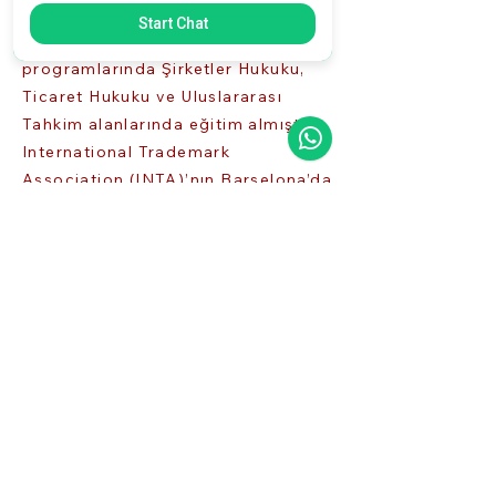
Cambridge Girton College ve
Start Chat
Sorbonne–Cornell Law School
programlarında Şirketler Hukuku,
Ticaret Hukuku ve Uluslararası
Tahkim alanlarında eğitim almıştır.
International Trademark
Association (INTA)’nın Barselona’da
düzenlenen 139. yıl etkinliğine
katılarak Marka Hukuku alanındaki
bilgisini ve global perspektifini
geliştirmiştir.
cansu@yagehukuk.com
İletişim
Bahçelievler Mahallesi
Leman Sokak No:16 Pendik